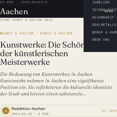
DE.NRW · LOKALMAGAZIN
AACHEN
JUWELIER
Aachen
TECHNOLOGIE
MENÜ
GESUNDHEIT 
START
/
KUNST & KULTUR
/
2013
EDELMETALLE
BERUF & KAR
KUNST & KULTUR · KUNST & KULTUR
ÜBER UNS
Kunstwerke: Die Schönheit
der künstlerischen
Meisterwerke
Die Bedeutung von Kunstwerken in Aachen
Kunstwerke nehmen in Aachen eine signifikante
Position ein. Sie reflektieren die kulturelle Identität
der Stadt und leisten einen substanzie…
Redaktion Aachen
AC-2013
2024-03-26 · 6 MIN.