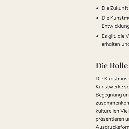
Die Zukunft
Die Kunstmu
Entwicklung
Es gilt, die
erhalten und
Die Rolle
Die Kunstmusee
Kunstwerke sam
Begegnung und
zusammenkomme
kulturellen Vi
präsentieren u
Ausdrucksform