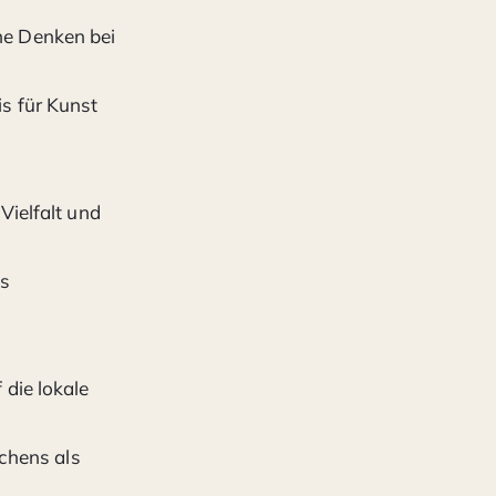
he Denken bei
s für Kunst
Vielfalt und
as
die lokale
achens als