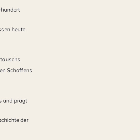
rhundert
ssen heute
stauschs.
hen Schaffens
ns und prägt
schichte der