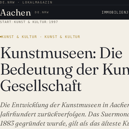
DE.NRW · LOKALMAGAZIN
Aachen
IMMOBILIEN
J
DE.NRW
START
/
KUNST & KULTUR
/
1997
KUNST & KULTUR · KUNST & KULTUR
Kunstmuseen: Die
Bedeutung der Kuns
Gesellschaft
Die Entwicklung der Kunstmuseen in Aachen l
Jahrhundert zurückverfolgen. Das Suermo
1883 gegründet wurde, gilt als das älteste 