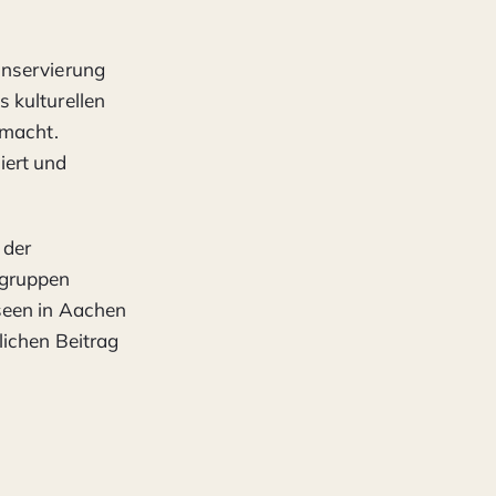
onservierung
 kulturellen
emacht.
iert und
 der
sgruppen
seen in Aachen
lichen Beitrag