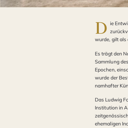
D
ie Entw
zurückv
wurde, gilt al
Es trägt den 
Sammlung des 
Epochen, einsc
wurde der Best
namhafter Kün
Das Ludwig For
Institution in
zeitgenössisch
ehemaligen Ind