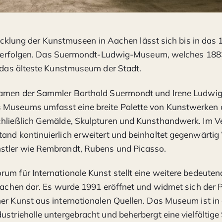
icklung der Kunstmuseen in Aachen lässt sich bis in das 
erfolgen. Das Suermondt-Ludwig-Museum, welches 188
s das älteste Kunstmuseum der Stadt.
Namen der Sammler Barthold Suermondt und Irene Ludwig
Museums umfasst eine breite Palette von Kunstwerken 
hließlich Gemälde, Skulpturen und Kunsthandwerk. Im Ver
and kontinuierlich erweitert und beinhaltet gegenwärti
stler wie Rembrandt, Rubens und Picasso.
um für Internationale Kunst stellt eine weitere bedeutend
 Aachen dar. Es wurde 1991 eröffnet und widmet sich der 
er Kunst aus internationalen Quellen. Das Museum ist in 
ustriehalle untergebracht und beherbergt eine vielfälti