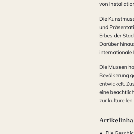
von Installati
Die Kunstmusee
und Präsentati
Erbes der Stad
Darüber hinaus
international
Die Museen ha
Bevölkerung g
entwickelt. Zu
eine beachtlic
zur kulturellen
Artikelinha
Die Geschic