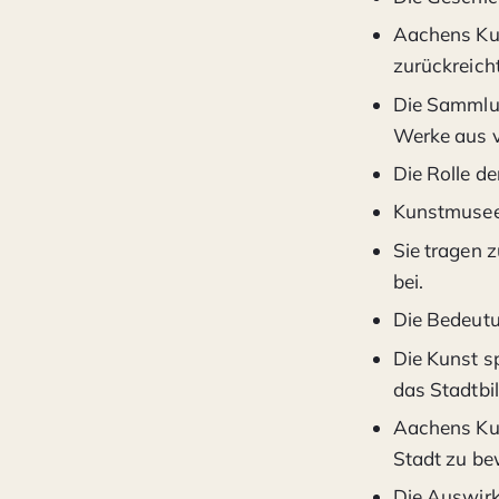
Aachens Kun
zurückreicht
Die Sammlun
Werke aus v
Die Rolle d
Kunstmuseen
Sie tragen 
bei.
Die Bedeutun
Die Kunst sp
das Stadtbi
Aachens Kun
Stadt zu be
Die Auswirk