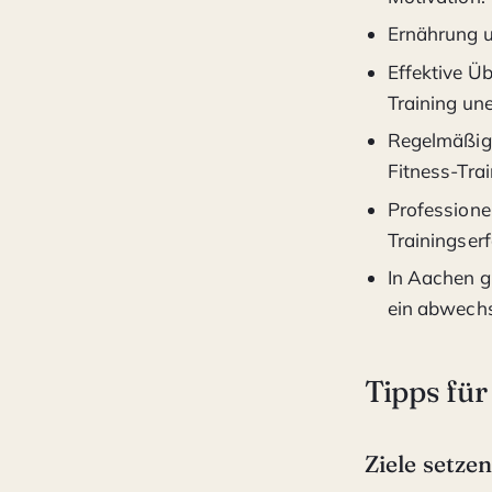
Ernährung u
Effektive Ü
Training une
Regelmäßigke
Fitness-Trai
Professione
Trainingserf
In Aachen gi
ein abwechs
Tipps für
Ziele setze