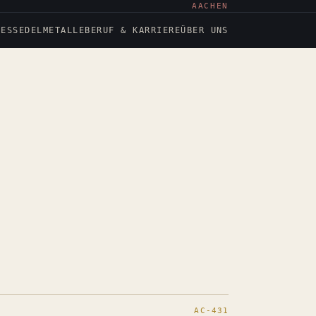
AACHEN
NESS
EDELMETALLE
BERUF & KARRIERE
ÜBER UNS
AC-431