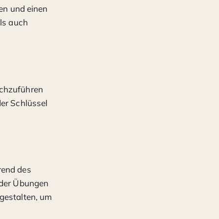
zen und einen
als auch
rchzuführen
der Schlüssel
rend des
t der Übungen
 gestalten, um