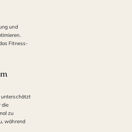
rung und
timieren.
das Fitness-
im
 unterschätzt
 die
mal zu
au, während