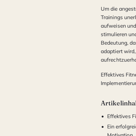
Um die angestr
Trainings unerl
aufweisen und 
stimulieren und
Bedeutung, das
adaptiert wird
aufrechtzuerha
Effektives Fit
Implementierun
Artikelinha
Effektives F
Ein erfolgr
Motivation.