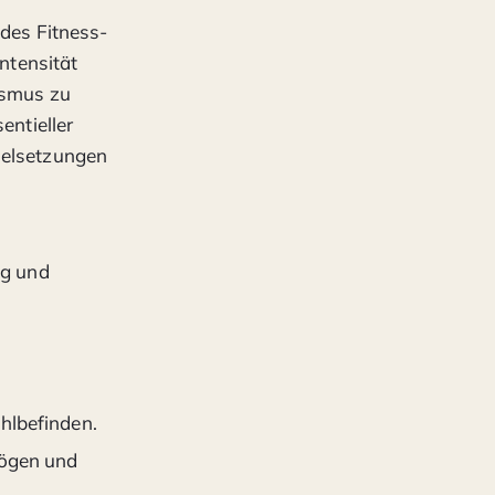
 des Fitness-
Intensität
ismus zu
entieller
ielsetzungen
ng und
ohlbefinden.
mögen und