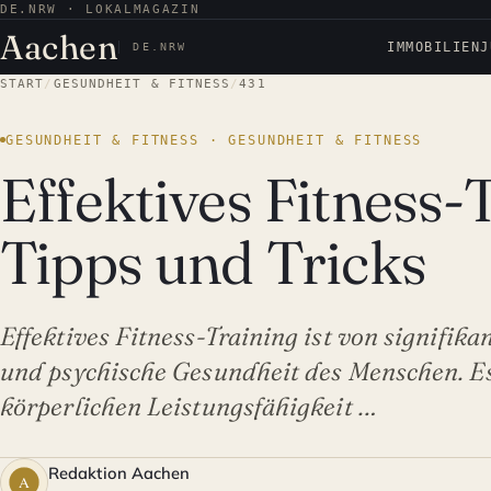
DE.NRW · LOKALMAGAZIN
Aachen
IMMOBILIEN
J
DE.NRW
START
/
GESUNDHEIT & FITNESS
/
431
GESUNDHEIT & FITNESS · GESUNDHEIT & FITNESS
Effektives Fitness-
Tipps und Tricks
Effektives Fitness-Training ist von signifik
und psychische Gesundheit des Menschen. Es
körperlichen Leistungsfähigkeit …
Redaktion Aachen