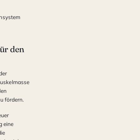
unsystem
für den
der
 Muskelmasse
den
u fördern.
euer
g eine
die