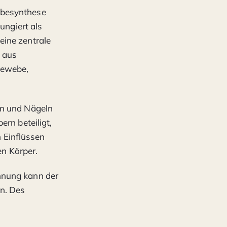
webesynthese
ungiert als
eine zentrale
h aus
Gewebe,
en und Nägeln
ern beteiligt,
 Einflüssen
en Körper.
nnung kann der
n. Des