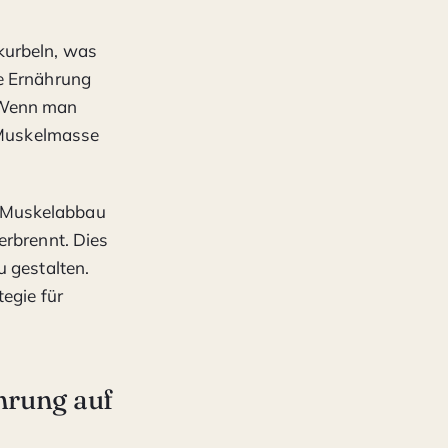
kurbeln, was
he Ernährung
. Wenn man
h Muskelmasse
m Muskelabbau
erbrennt. Dies
u gestalten.
tegie für
hrung auf