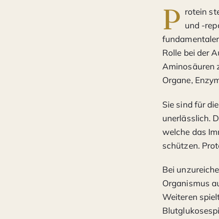
P
rotein s
und -rep
fundamentaler 
Rolle bei der 
Aminosäuren z
Organe, Enzym
Sie sind für d
unerlässlich. 
welche das Im
schützen. Prote
Bei unzureich
Organismus au
Weiteren spielt
Blutglukosespi