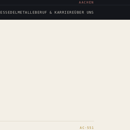
AACHEN
NESS
EDELMETALLE
BERUF & KARRIERE
ÜBER UNS
AC-551