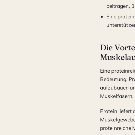
beitragen, 
Eine protei
unterstütze
Die Vorte
Muskela
Eine proteinre
Bedeutung. Pro
aufzubauen und
Muskelfasern,
Protein liefer
Muskelgewebe b
proteinreiche 