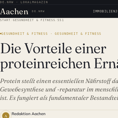
DE.NRW · LOKALMAGAZIN
Aachen
IMMOBILIEN
J
DE.NRW
START
/
GESUNDHEIT & FITNESS
/
551
GESUNDHEIT & FITNESS · GESUNDHEIT & FITNESS
Die Vorteile einer
proteinreichen Er
Protein stellt einen essentiellen Nährstoff da
Gewebesynthese und -reparatur im mensch
ist. Es fungiert als fundamentaler Bestandte
Redaktion Aachen