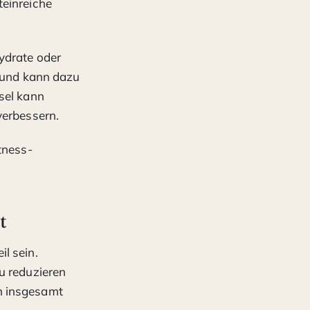
teinreiche
ydrate oder
t und kann dazu
sel kann
verbessern.
tness-
t
l sein.
u reduzieren
n insgesamt