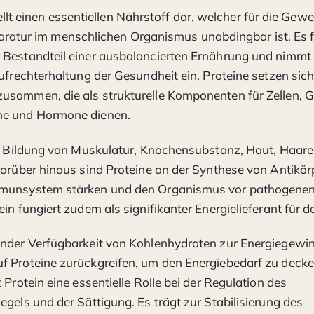
tellt einen essentiellen Nährstoff dar, welcher für die Ge
aratur im menschlichen Organismus unabdingbar ist. Es f
Bestandteil einer ausbalancierten Ernährung und nimmt 
Aufrechterhaltung der Gesundheit ein. Proteine setzen sic
usammen, die als strukturelle Komponenten für Zellen, 
e und Hormone dienen.
ie Bildung von Muskulatur, Knochensubstanz, Haut, Haar
Darüber hinaus sind Proteine an der Synthese von Antikörp
munsystem stärken und den Organismus vor pathogenen
in fungiert zudem als signifikanter Energielieferant für d
ender Verfügbarkeit von Kohlenhydraten zur Energiegewi
f Proteine zurückgreifen, um den Energiebedarf zu decke
 Protein eine essentielle Rolle bei der Regulation des
egels und der Sättigung. Es trägt zur Stabilisierung des