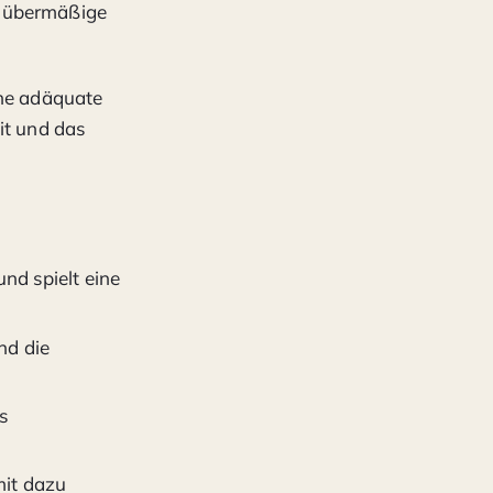
e übermäßige
ine adäquate
it und das
nd spielt eine
nd die
s
mit dazu