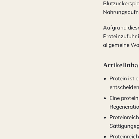
Blutzuckerspi
Nahrungsaufn
Aufgrund diese
Proteinzufuhr 
allgemeine Woh
Artikelinha
Protein ist
entscheiden
Eine protei
Regeneratio
Proteinreic
Sättigungsg
Proteinreic