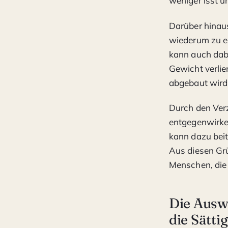
weniger isst u
Darüber hinaus
wiederum zu ei
kann auch dab
Gewicht verlie
abgebaut wird
Durch den Ver
entgegenwirken
kann dazu beit
Aus diesen Grü
Menschen, die
Die Ausw
die Sätti