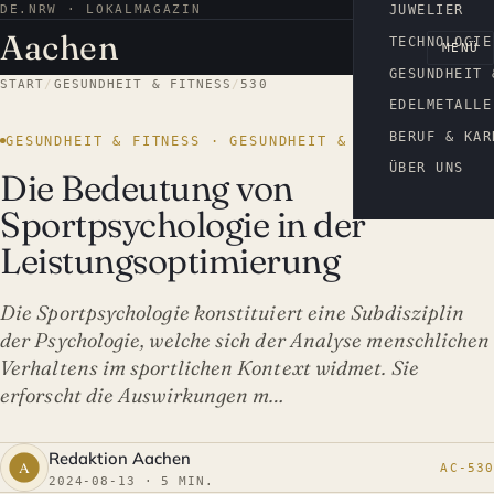
DE.NRW · LOKALMAGAZIN
AACHEN
JUWELIER
Aachen
TECHNOLOGIE
MENÜ
GESUNDHEIT 
START
/
GESUNDHEIT & FITNESS
/
530
EDELMETALLE
BERUF & KAR
GESUNDHEIT & FITNESS · GESUNDHEIT & FITNESS
ÜBER UNS
Die Bedeutung von
Sportpsychologie in der
Leistungsoptimierung
Die Sportpsychologie konstituiert eine Subdisziplin
der Psychologie, welche sich der Analyse menschlichen
Verhaltens im sportlichen Kontext widmet. Sie
erforscht die Auswirkungen m…
Redaktion Aachen
AC-530
2024-08-13 · 5 MIN.