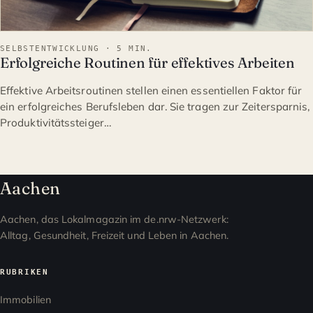
SELBSTENTWICKLUNG · 5 MIN.
Erfolgreiche Routinen für effektives Arbeiten
Effektive Arbeitsroutinen stellen einen essentiellen Faktor für
ein erfolgreiches Berufsleben dar. Sie tragen zur Zeitersparnis,
Produktivitätssteiger…
Aachen
Aachen, das Lokalmagazin im de.nrw-Netzwerk:
Alltag, Gesundheit, Freizeit und Leben in Aachen.
RUBRIKEN
Immobilien