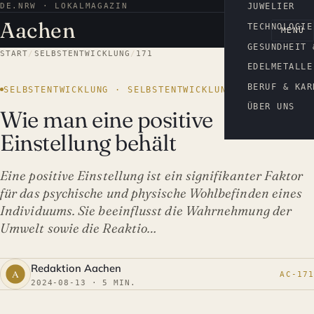
DE.NRW · LOKALMAGAZIN
AACHEN
JUWELIER
Aachen
TECHNOLOGIE
MENÜ
GESUNDHEIT 
START
/
SELBSTENTWICKLUNG
/
171
EDELMETALLE
BERUF & KAR
SELBSTENTWICKLUNG · SELBSTENTWICKLUNG
ÜBER UNS
Wie man eine positive
Einstellung behält
Eine positive Einstellung ist ein signifikanter Faktor
für das psychische und physische Wohlbefinden eines
Individuums. Sie beeinflusst die Wahrnehmung der
Umwelt sowie die Reaktio…
Redaktion Aachen
AC-171
2024-08-13 · 5 MIN.