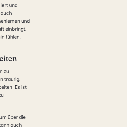
liert und
s auch
nenlernen und
t einbringt,
n fühlen.
eiten
on zu
n traurig,
eiten. Es ist
zu
 um über die
 kann auch