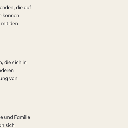
enden, die auf
te können
 mit den
 die sich in
nderen
zung von
de und Familie
n sich