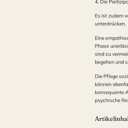
4. Die Partizi
Es ist zudem 
unterdrücken.
Eine empathisc
Phase unerläss
sind zu vermei
begehen und si
Die Pflege soz
können ebenfal
konsequente A
psychische Re
Artikelinha