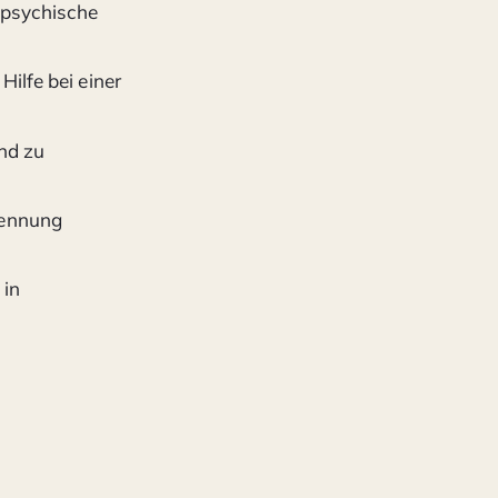
 psychische
ilfe bei einer
und zu
rennung
 in