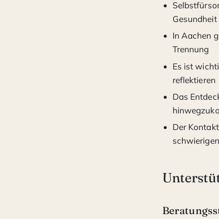
Selbstfürso
Gesundheit
In Aachen g
Trennung
Es ist wicht
reflektieren
Das Entdeck
hinwegzuk
Der Kontakt
schwierigen
Unterstü
Beratungss