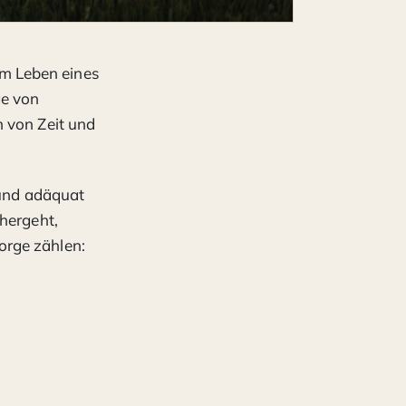
im Leben eines
ge von
n von Zeit und
 und adäquat
nhergeht,
orge zählen: