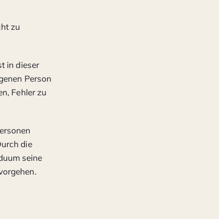
ht zu
t in dieser
igenen Person
n, Fehler zu
Personen
Durch die
iduum seine
vorgehen.