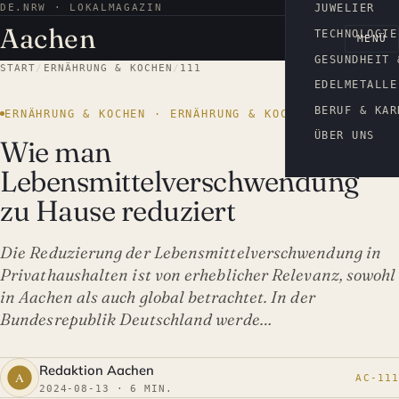
DE.NRW · LOKALMAGAZIN
AACHEN
JUWELIER
Aachen
TECHNOLOGIE
MENÜ
GESUNDHEIT 
START
/
ERNÄHRUNG & KOCHEN
/
111
EDELMETALLE
BERUF & KAR
ERNÄHRUNG & KOCHEN · ERNÄHRUNG & KOCHEN
ÜBER UNS
Wie man
Lebensmittelverschwendung
zu Hause reduziert
Die Reduzierung der Lebensmittelverschwendung in
Privathaushalten ist von erheblicher Relevanz, sowohl
in Aachen als auch global betrachtet. In der
Bundesrepublik Deutschland werde…
Redaktion Aachen
AC-111
2024-08-13 · 6 MIN.