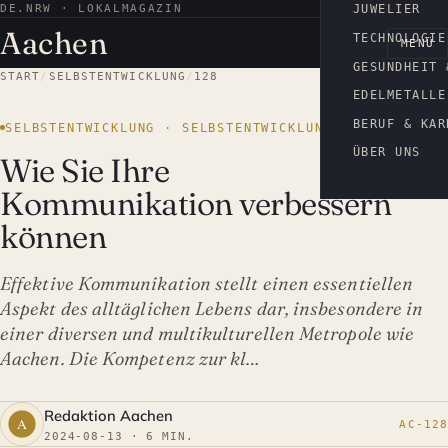
DE.NRW · LOKALMAGAZIN
AACHEN
JUWELIER
Aachen
TECHNOLOGIE
MENÜ
GESUNDHEIT 
START
/
SELBSTENTWICKLUNG
/
128
EDELMETALLE
BERUF & KAR
SELBSTENTWICKLUNG · SELBSTENTWICKLUNG
ÜBER UNS
Wie Sie Ihre
Kommunikation verbessern
können
Effektive Kommunikation stellt einen essentiellen
Aspekt des alltäglichen Lebens dar, insbesondere in
einer diversen und multikulturellen Metropole wie
Aachen. Die Kompetenz zur kl…
Redaktion Aachen
AC-128
2024-08-13 · 6 MIN.