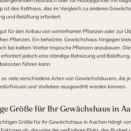
orübergehenden Gebrauch oder für Hobbygärtner mit begr
yp ist das Kalthaus, das im Vergleich zu anderen Gewäc
g und Belüftung erfordert.
 gut für den Anbau von winterharten Pflanzen oder zur Ü
hen Pflanzen. Ein beheiztes Gewächshaus hingegen biete
uch bei kaltem Wetter tropische Pflanzen anzubauen. Die
rfordert jedoch eine ständige Beheizung und Belüftung
ebskosten führen kann.
 es viele verschiedene Arten von Gewächshäusern, die j
 Bedürfnissen und Vorlieben ausgewählt werden können.
tige Größe für Ihr Gewächshaus in A
richtigen Größe für Ihr Gewächshaus in Aachen hängt vo
Faktoren ab, darunter der verfügbare Platz, das Budget 