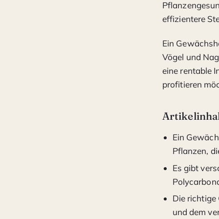
Pflanzengesun
effizientere S
Ein Gewächsha
Vögel und Nag
eine rentable I
profitieren mö
Artikelinha
Ein Gewächs
Pflanzen, d
Es gibt ver
Polycarbona
Die richtig
und dem ver