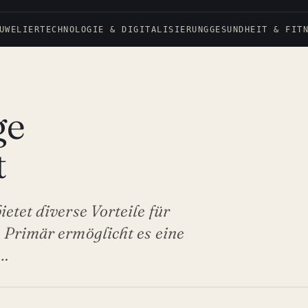
UWELIER
TECHNOLOGIE & DIGITALISIERUNG
GESUNDHEIT & FIT
ge
t
etet diverse Vorteile für
 Primär ermöglicht es eine
l…