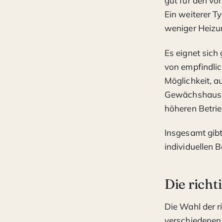
gut für den v
Ein weiterer T
weniger Heizun
Es eignet sich
von empfindlic
Möglichkeit, a
Gewächshaus e
höheren Betri
Insgesamt gibt
individuellen
Die rich
Die Wahl der 
verschiedenen 