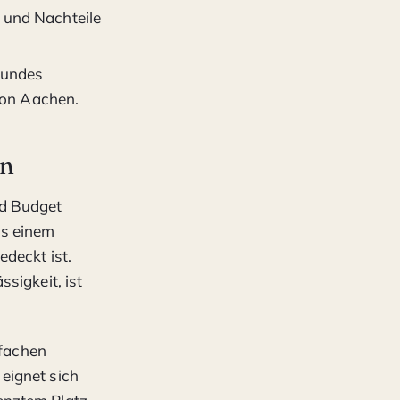
- und Nachteile
sundes
ion Aachen.
rn
nd Budget
us einem
deckt ist.
sigkeit, ist
nfachen
eignet sich