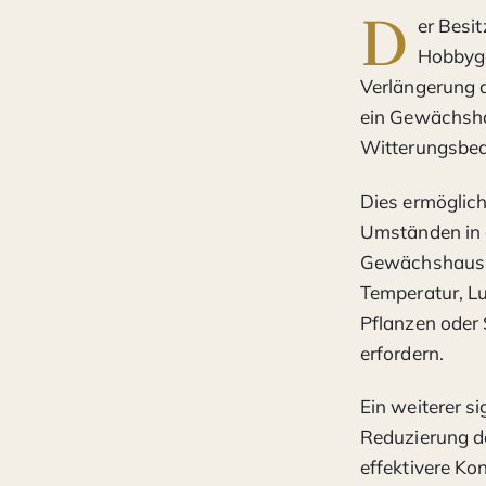
D
er Besi
Hobbygä
Verlängerung d
ein Gewächsha
Witterungsbed
Dies ermöglich
Umständen in 
Gewächshaus e
Temperatur, Lu
Pflanzen oder
erfordern.
Ein weiterer s
Reduzierung d
effektivere Ko