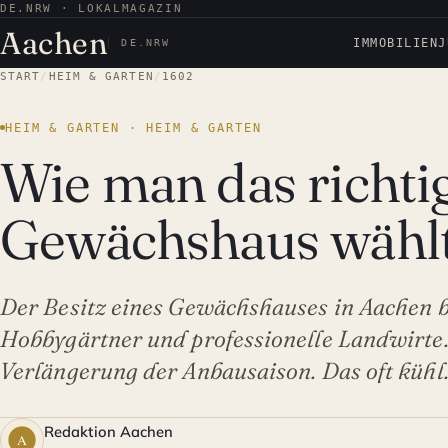
DE.NRW · LOKALMAGAZIN
Aachen
IMMOBILIEN
J
DE.NRW
START
/
HEIM & GARTEN
/
1602
HEIM & GARTEN · HEIM & GARTEN
Wie man das richti
Gewächshaus wähl
Der Besitz eines Gewächshauses in Aachen bi
Hobbygärtner und professionelle Landwirte.
Verlängerung der Anbausaison. Das oft küh
Redaktion Aachen