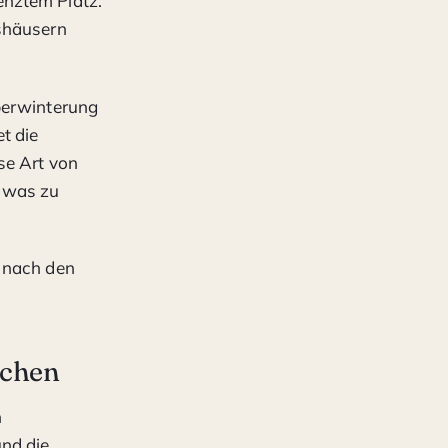
enztem Platz.
hshäusern
berwinterung
t die
se Art von
, was zu
e nach den
achen
n
und die