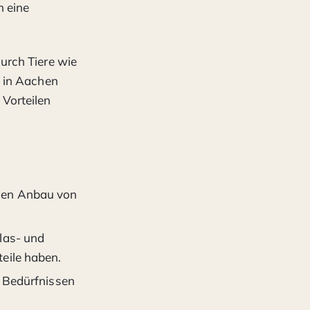
h eine
urch Tiere wie
s in Aachen
 Vorteilen
den Anbau von
las- und
eile haben.
n Bedürfnissen