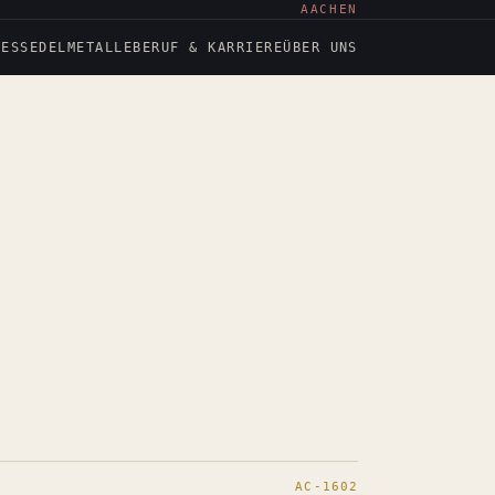
AACHEN
NESS
EDELMETALLE
BERUF & KARRIERE
ÜBER UNS
AC-1602