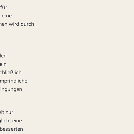
für
 eine
hen wird durch
len
ein
hließlich
empfindliche
dingungen
it zur
icht eine
rbesserten