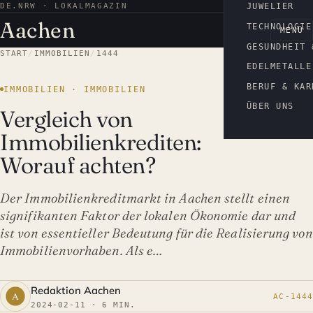
DE.NRW · LOKALMAGAZIN
AACHEN
JUWELIER
Aachen
TECHNOLOGIE
MENÜ
GESUNDHEIT 
START
/
IMMOBILIEN
/
1444
EDELMETALLE
BERUF & KAR
IMMOBILIEN · IMMOBILIEN
ÜBER UNS
Vergleich von
Immobilienkrediten:
Worauf achten?
Der Immobilienkreditmarkt in Aachen stellt einen
signifikanten Faktor der lokalen Ökonomie dar und
ist von essentieller Bedeutung für die Realisierung von
Immobilienvorhaben. Als e…
Redaktion Aachen
AC-1444
2024-02-11 · 6 MIN.