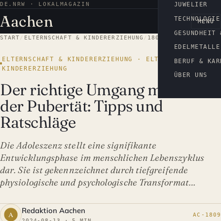
DE.NRW · LOKALMAGAZIN
AACHEN
JUWELIER
Aachen
TECHNOLOGIE
MENÜ
GESUNDHEIT 
START
/
ELTERNSCHAFT & KINDERERZIEHUNG
/
1809
EDELMETALLE
ELTERNSCHAFT & KINDERERZIEHUNG · ELTERNSCHAFT &
BERUF & KAR
KINDERERZIEHUNG
ÜBER UNS
Der richtige Umgang mit
der Pubertät: Tipps und
Ratschläge
Die Adoleszenz stellt eine signifikante
Entwicklungsphase im menschlichen Lebenszyklus
dar. Sie ist gekennzeichnet durch tiefgreifende
physiologische und psychologische Transformat…
Redaktion Aachen
AC-1809
2024-08-13 · 5 MIN.