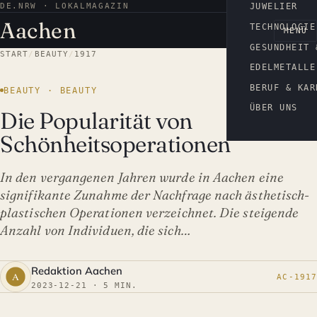
DE.NRW · LOKALMAGAZIN
AACHEN
JUWELIER
Aachen
TECHNOLOGIE
MENÜ
GESUNDHEIT 
START
/
BEAUTY
/
1917
EDELMETALLE
BERUF & KAR
BEAUTY · BEAUTY
ÜBER UNS
Die Popularität von
Schönheitsoperationen
In den vergangenen Jahren wurde in Aachen eine
signifikante Zunahme der Nachfrage nach ästhetisch-
plastischen Operationen verzeichnet. Die steigende
Anzahl von Individuen, die sich…
Redaktion Aachen
AC-1917
2023-12-21 · 5 MIN.