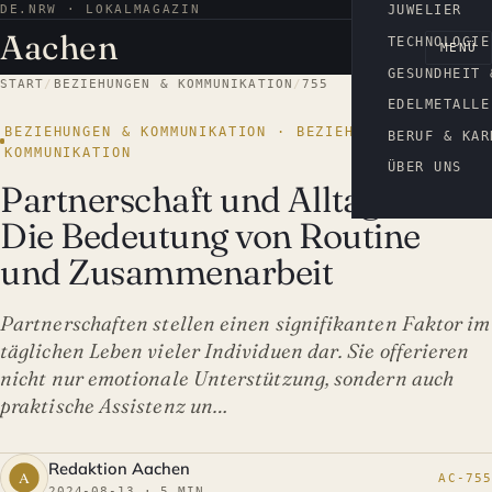
DE.NRW · LOKALMAGAZIN
AACHEN
JUWELIER
Aachen
TECHNOLOGIE
MENÜ
GESUNDHEIT 
START
/
BEZIEHUNGEN & KOMMUNIKATION
/
755
EDELMETALLE
BEZIEHUNGEN & KOMMUNIKATION · BEZIEHUNGEN &
BERUF & KAR
KOMMUNIKATION
ÜBER UNS
Partnerschaft und Alltag:
Die Bedeutung von Routine
und Zusammenarbeit
Partnerschaften stellen einen signifikanten Faktor im
täglichen Leben vieler Individuen dar. Sie offerieren
nicht nur emotionale Unterstützung, sondern auch
praktische Assistenz un…
Redaktion Aachen
AC-755
2024-08-13 · 5 MIN.