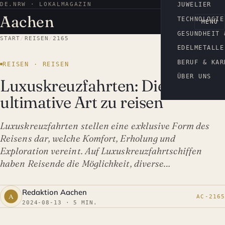
DE.NRW · LOKALMAGAZIN
AACHEN
JUWELIER
Aachen
TECHNOLOGIE
MENÜ
GESUNDHEIT 
START
/
REISEN
/
2165
EDELMETALLE
BERUF & KAR
REISEN · REISEN
ÜBER UNS
Luxuskreuzfahrten: Die
ultimative Art zu reisen
Luxuskreuzfahrten stellen eine exklusive Form des
Reisens dar, welche Komfort, Erholung und
Exploration vereint. Auf Luxuskreuzfahrtschiffen
haben Reisende die Möglichkeit, diverse…
Redaktion Aachen
AC-2165
2024-08-13 · 5 MIN.