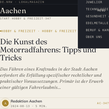
DE.NRW · LOKALMAGAZIN
AACHEN
JUWELIER
Aachen
TECHNOLOGIE
MENÜ
GESUNDHEIT 
START
/
HOBBY & FREIZEIT
/
347
EDELMETALLE
BERUF & KAR
HOBBY & FREIZEIT · HOBBY & FREIZEIT
ÜBER UNS
Die Kunst des
Motorradfahrens: Tipps und
Tricks
Das Führen eines Kraftrades in der Stadt Aachen
erfordert die Erfüllung spezifischer rechtlicher und
praktischer Voraussetzungen. Primär ist der Erwerb
einer gültigen Fahrerlaubnis…
Redaktion Aachen
AC-347
2024-08-13 · 5 MIN.