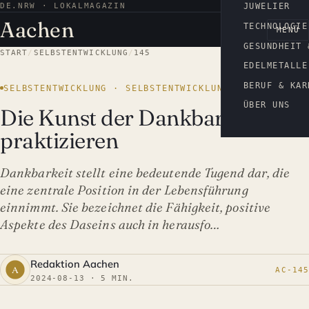
DE.NRW · LOKALMAGAZIN
AACHEN
JUWELIER
Aachen
TECHNOLOGIE
MENÜ
GESUNDHEIT 
START
/
SELBSTENTWICKLUNG
/
145
EDELMETALLE
BERUF & KAR
SELBSTENTWICKLUNG · SELBSTENTWICKLUNG
ÜBER UNS
Die Kunst der Dankbarkeit
praktizieren
Dankbarkeit stellt eine bedeutende Tugend dar, die
eine zentrale Position in der Lebensführung
einnimmt. Sie bezeichnet die Fähigkeit, positive
Aspekte des Daseins auch in herausfo…
Redaktion Aachen
AC-145
2024-08-13 · 5 MIN.