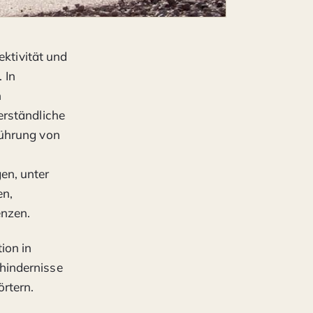
ktivität und
 In
n
erständliche
führung von
en, unter
en,
enzen.
ion in
hindernisse
örtern.