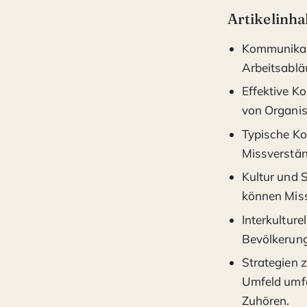
Artikelinha
Kommunikati
Arbeitsablä
Effektive K
von Organi
Typische Ko
Missverstän
Kultur und 
können Miss
Interkultur
Bevölkerung
Strategien 
Umfeld umfa
Zuhören.