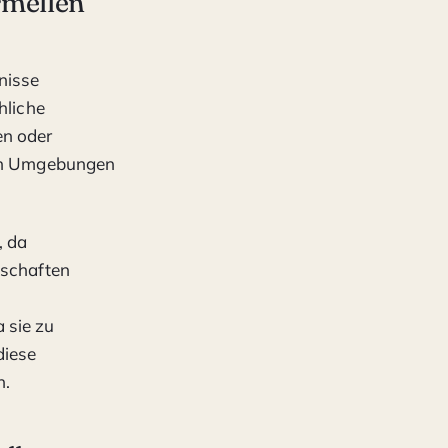
rmellen
nisse
hliche
en oder
llen Umgebungen
, da
tschaften
 sie zu
diese
n.