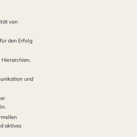
ität von
ür den Erfolg
Hierarchien,
munikation und
er
in.
rmellen
d aktives