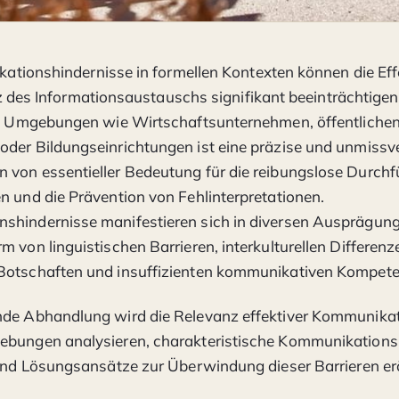
tionshindernisse in formellen Kontexten können die Effe
z des Informationsaustauschs signifikant beeinträchtigen.
len Umgebungen wie Wirtschaftsunternehmen, öffentliche
der Bildungseinrichtungen ist eine präzise und unmissv
 von essentieller Bedeutung für die reibungslose Durch
n und die Prävention von Fehlinterpretationen.
shindernisse manifestieren sich in diversen Ausprägung
m von linguistischen Barrieren, interkulturellen Differenz
Botschaften und insuffizienten kommunikativen Kompet
nde Abhandlung wird die Relevanz effektiver Kommunikat
ebungen analysieren, charakteristische Kommunikations
 und Lösungsansätze zur Überwindung dieser Barrieren er