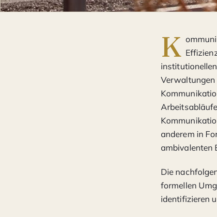
K
ommunika
Effizien
institutionel
Verwaltungen o
Kommunikation
Arbeitsabläufe
Kommunikation
anderem in For
ambivalenten 
Die nachfolge
formellen Umg
identifizieren