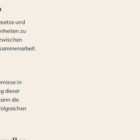
n
esetze und
enheiten zu
 zwischen
Zusammenarbeit.
rnisse in
g dieser
kann die
folgreichen