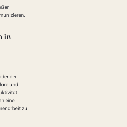
oßer
munizieren.
 in
eidender
lare und
ktivität
nn eine
menarbeit zu