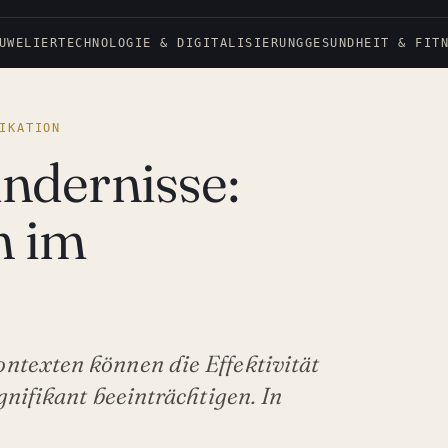
UWELIER
TECHNOLOGIE & DIGITALISIERUNG
GESUNDHEIT & FIT
IKATION
ndernisse:
n im
texten können die Effektivität
nifikant beeinträchtigen. In