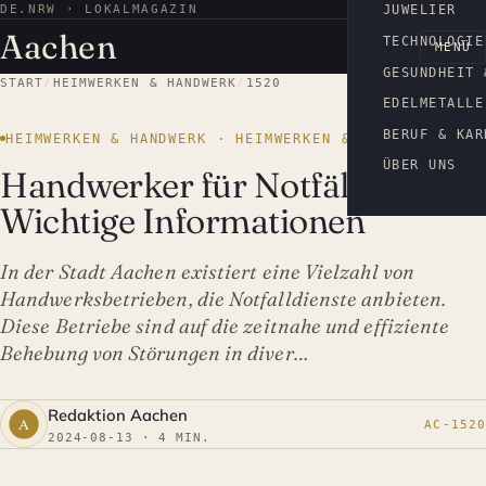
DE.NRW · LOKALMAGAZIN
AACHEN
JUWELIER
Aachen
TECHNOLOGIE
MENÜ
GESUNDHEIT 
START
/
HEIMWERKEN & HANDWERK
/
1520
EDELMETALLE
BERUF & KAR
HEIMWERKEN & HANDWERK · HEIMWERKEN & HANDWERK
ÜBER UNS
Handwerker für Notfälle:
Wichtige Informationen
In der Stadt Aachen existiert eine Vielzahl von
Handwerksbetrieben, die Notfalldienste anbieten.
Diese Betriebe sind auf die zeitnahe und effiziente
Behebung von Störungen in diver…
Redaktion Aachen
AC-1520
2024-08-13 · 4 MIN.