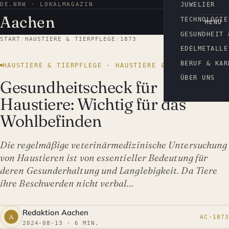
DE.NRW · LOKALMAGAZIN
AACHEN
JUWELIER
Aachen
TECHNOLOGIE
MENÜ
GESUNDHEIT 
START
/
HAUSTIERE & TIERPFLEGE
/
1873
EDELMETALLE
BERUF & KAR
HAUSTIERE & TIERPFLEGE · HAUSTIERE & TIERPFLEGE
ÜBER UNS
Gesundheitscheck für
Haustiere: Wichtig für das
Wohlbefinden
Die regelmäßige veterinärmedizinische Untersuchung
von Haustieren ist von essentieller Bedeutung für
deren Gesunderhaltung und Langlebigkeit. Da Tiere
ihre Beschwerden nicht verbal…
Redaktion Aachen
AC-1873
2024-08-13 · 6 MIN.