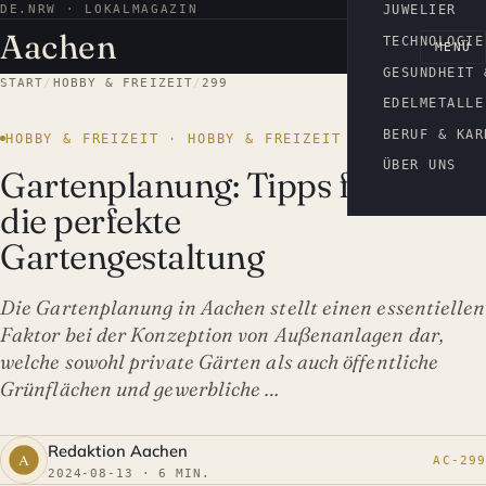
DE.NRW · LOKALMAGAZIN
AACHEN
JUWELIER
Aachen
TECHNOLOGIE
MENÜ
GESUNDHEIT 
START
/
HOBBY & FREIZEIT
/
299
EDELMETALLE
BERUF & KAR
HOBBY & FREIZEIT · HOBBY & FREIZEIT
ÜBER UNS
Gartenplanung: Tipps für
die perfekte
Gartengestaltung
Die Gartenplanung in Aachen stellt einen essentiellen
Faktor bei der Konzeption von Außenanlagen dar,
welche sowohl private Gärten als auch öffentliche
Grünflächen und gewerbliche …
Redaktion Aachen
AC-299
2024-08-13 · 6 MIN.