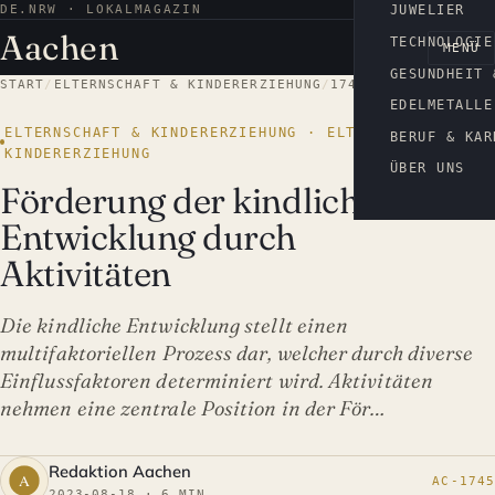
DE.NRW · LOKALMAGAZIN
AACHEN
JUWELIER
Aachen
TECHNOLOGIE
MENÜ
GESUNDHEIT 
START
/
ELTERNSCHAFT & KINDERERZIEHUNG
/
1745
EDELMETALLE
ELTERNSCHAFT & KINDERERZIEHUNG · ELTERNSCHAFT &
BERUF & KAR
KINDERERZIEHUNG
ÜBER UNS
Förderung der kindlichen
Entwicklung durch
Aktivitäten
Die kindliche Entwicklung stellt einen
multifaktoriellen Prozess dar, welcher durch diverse
Einflussfaktoren determiniert wird. Aktivitäten
nehmen eine zentrale Position in der För…
Redaktion Aachen
AC-1745
2023-08-18 · 6 MIN.