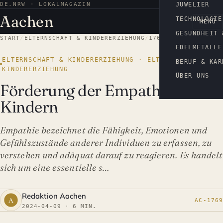
DE.NRW · LOKALMAGAZIN
AACHEN
JUWELIER
Aachen
TECHNOLOGIE
MENÜ
GESUNDHEIT 
START
/
ELTERNSCHAFT & KINDERERZIEHUNG
/
1769
EDELMETALLE
ELTERNSCHAFT & KINDERERZIEHUNG · ELTERNSCHAFT &
BERUF & KAR
KINDERERZIEHUNG
ÜBER UNS
Förderung der Empathie bei
Kindern
Empathie bezeichnet die Fähigkeit, Emotionen und
Gefühlszustände anderer Individuen zu erfassen, zu
verstehen und adäquat darauf zu reagieren. Es handelt
sich um eine essentielle s…
Redaktion Aachen
AC-1769
2024-04-09 · 6 MIN.