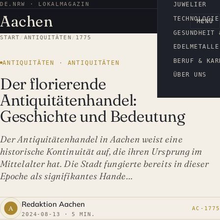
DE.NRW · LOKALMAGAZIN
AACHEN
JUWELIER
Aachen
TECHNOLOGIE
MENÜ
GESUNDHEIT 
START
/
ANTIQUITÄTEN
/
1775
EDELMETALLE
BERUF & KAR
ANTIQUITÄTEN · ANTIQUITÄTEN
ÜBER UNS
Der florierende
Antiquitätenhandel:
Geschichte und Bedeutung
Der Antiquitätenhandel in Aachen weist eine
historische Kontinuität auf, die ihren Ursprung im
Mittelalter hat. Die Stadt fungierte bereits in dieser
Epoche als signifikantes Hande…
Redaktion Aachen
AC-1775
2024-08-13 · 5 MIN.