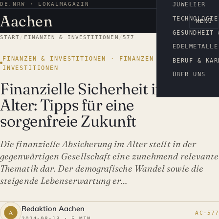
DE.NRW · LOKALMAGAZIN
AACHEN
JUWELIER
Aachen
TECHNOLOGIE
MENÜ
GESUNDHEIT 
START
/
FINANZEN & INVESTITIONEN
/
577
EDELMETALLE
FINANZEN & INVESTITIONEN · FINANZEN &
BERUF & KAR
INVESTITIONEN
ÜBER UNS
Finanzielle Sicherheit im
Alter: Tipps für eine
sorgenfreie Zukunft
Die finanzielle Absicherung im Alter stellt in der
gegenwärtigen Gesellschaft eine zunehmend relevante
Thematik dar. Der demografische Wandel sowie die
steigende Lebenserwartung er…
Redaktion Aachen
AC-577
2024-08-13 · 5 MIN.