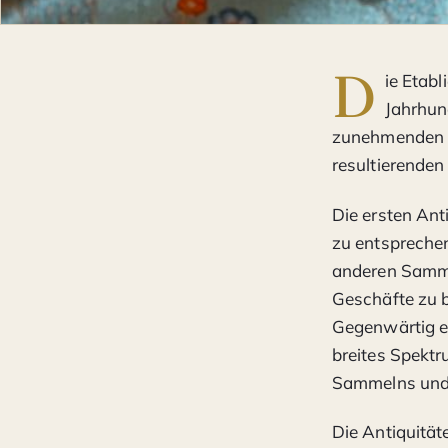
D
ie Etabl
Jahrhun
zunehmenden I
resultierenden
Die ersten An
zu entspreche
anderen Sammle
Geschäfte zu b
Gegenwärtig ex
breites Spektr
Sammelns und K
Die Antiquität