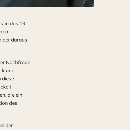
s in das 19.
einem
d der daraus
ser Nachfrage
ck und
 diese
ckelt.
n, die ein
tion des
ei der