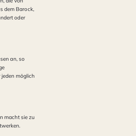
n, die von
us dem Barock,
ndert oder
ssen an, so
ge
r jeden möglich
en macht sie zu
stwerken.