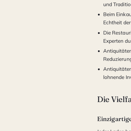
und Traditi
Beim Einkauf
Echtheit de
Die Restaur
Experten du
Antiquitäte
Reduzierung
Antiquitäte
lohnende Inv
Die Vielf
Einzigarti