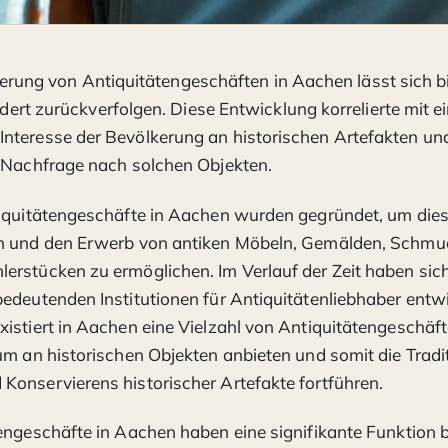
ierung von Antiquitätengeschäften in Aachen lässt sich bi
dert zurückverfolgen. Diese Entwicklung korrelierte mit 
nteresse der Bevölkerung an historischen Artefakten un
 Nachfrage nach solchen Objekten.
tiquitätengeschäfte in Aachen wurden gegründet, um die
n und den Erwerb von antiken Möbeln, Gemälden, Schmu
rstücken zu ermöglichen. Im Verlauf der Zeit haben sich
edeutenden Institutionen für Antiquitätenliebhaber entwi
istiert in Aachen eine Vielzahl von Antiquitätengeschäfte
um an historischen Objekten anbieten und somit die Tradi
onservierens historischer Artefakte fortführen.
engeschäfte in Aachen haben eine signifikante Funktion b