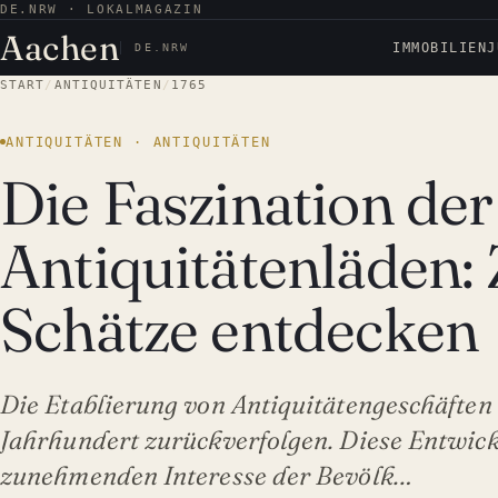
DE.NRW · LOKALMAGAZIN
Aachen
IMMOBILIEN
J
DE.NRW
START
/
ANTIQUITÄTEN
/
1765
ANTIQUITÄTEN · ANTIQUITÄTEN
Die Faszination der
Antiquitätenläden: 
Schätze entdecken
Die Etablierung von Antiquitätengeschäften i
Jahrhundert zurückverfolgen. Diese Entwick
zunehmenden Interesse der Bevölk…