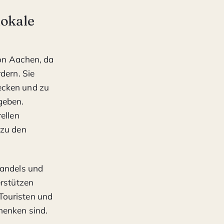
lokale
von Aachen, da
dern. Sie
ecken und zu
geben.
ellen
 zu den
Handels und
erstützen
Touristen und
henken sind.