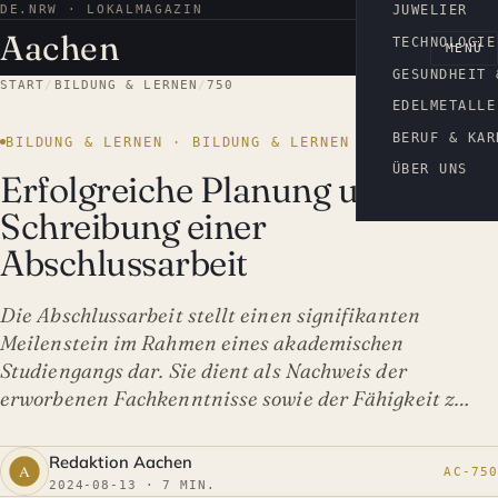
DE.NRW · LOKALMAGAZIN
AACHEN
JUWELIER
Aachen
TECHNOLOGIE
MENÜ
GESUNDHEIT 
START
/
BILDUNG & LERNEN
/
750
EDELMETALLE
BERUF & KAR
BILDUNG & LERNEN · BILDUNG & LERNEN
ÜBER UNS
Erfolgreiche Planung und
Schreibung einer
Abschlussarbeit
Die Abschlussarbeit stellt einen signifikanten
Meilenstein im Rahmen eines akademischen
Studiengangs dar. Sie dient als Nachweis der
erworbenen Fachkenntnisse sowie der Fähigkeit z…
Redaktion Aachen
AC-750
2024-08-13 · 7 MIN.