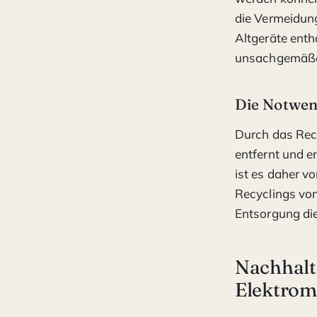
die Vermeidung
Altgeräte enth
unsachgemäßer
Die Notwen
Durch das Recy
entfernt und e
ist es daher v
Recyclings von
Entsorgung die
Nachhalt
Elektrom