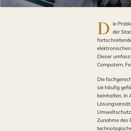
D
ie Probl
der Sta
fortschreiten
elektronischen
Dieser umfasst
Computern, Fe
Die fachgerech
sie häufig gef
beinhalten. In
Lösungsansätze
Umweltschutz 
Zunahme des E
technologisch