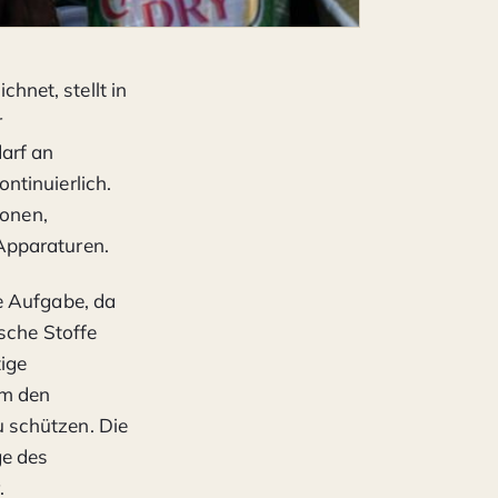
chnet, stellt in
r
arf an
ntinuierlich.
fonen,
Apparaturen.
e Aufgabe, da
sche Stoffe
ige
um den
 schützen. Die
ge des
.