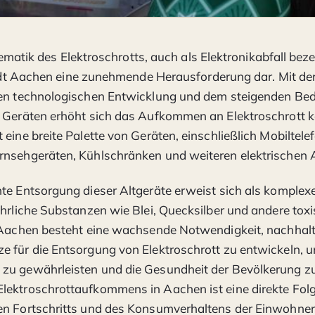
ematik des Elektroschrotts, auch als Elektronikabfall bezei
dt Aachen eine zunehmende Herausforderung dar. Mit de
den technologischen Entwicklung und dem steigenden Bed
 Geräten erhöht sich das Aufkommen an Elektroschrott ko
 eine breite Palette von Geräten, einschließlich Mobiltele
rnsehgeräten, Kühlschränken und weiteren elektrischen 
te Entsorgung dieser Altgeräte erweist sich als komplex
ährliche Substanzen wie Blei, Quecksilber und andere toxi
 Aachen besteht eine wachsende Notwendigkeit, nachhalt
 für die Entsorgung von Elektroschrott zu entwickeln, 
zu gewährleisten und die Gesundheit der Bevölkerung zu
lektroschrottaufkommens in Aachen ist eine direkte Fol
en Fortschritts und des Konsumverhaltens der Einwohner