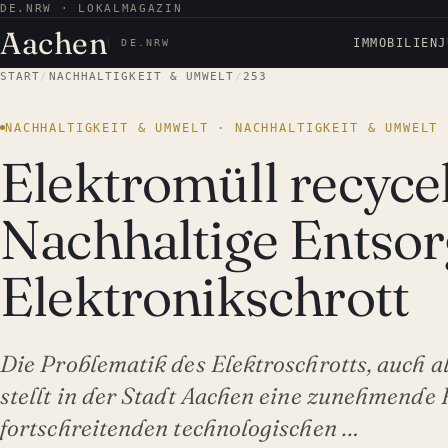
DE.NRW · LOKALMAGAZIN
Aachen
IMMOBILIEN
J
DE.NRW
START
/
NACHHALTIGKEIT & UMWELT
/
253
NACHHALTIGKEIT & UMWELT · NACHHALTIGKEIT & UMWELT
Elektromüll recyce
Nachhaltige Entso
Elektronikschrott
Die Problematik des Elektroschrotts, auch al
stellt in der Stadt Aachen eine zunehmende
fortschreitenden technologischen …