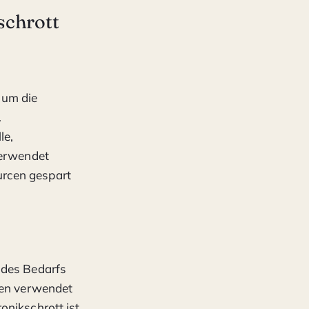
schrott
 um die
.
le,
verwendet
urcen gespart
 des Bedarfs
ffen verwendet
onikschrott ist