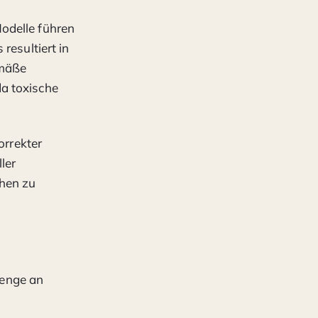
odelle führen
resultiert in
emäße
a toxische
orrekter
ler
chen zu
Menge an