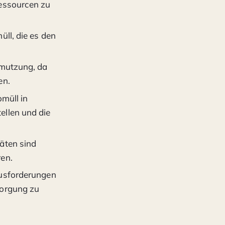
Ressourcen zu
ll, die es den
hmutzung, da
en.
omüll in
ellen und die
äten sind
ren.
ausforderungen
sorgung zu