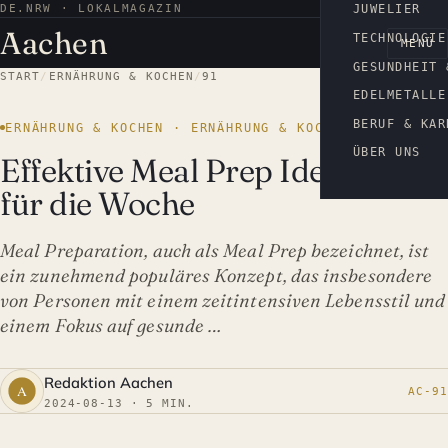
DE.NRW · LOKALMAGAZIN
AACHEN
JUWELIER
Aachen
TECHNOLOGIE
MENÜ
GESUNDHEIT 
START
/
ERNÄHRUNG & KOCHEN
/
91
EDELMETALLE
BERUF & KAR
ERNÄHRUNG & KOCHEN · ERNÄHRUNG & KOCHEN
ÜBER UNS
Effektive Meal Prep Ideen
für die Woche
Meal Preparation, auch als Meal Prep bezeichnet, ist
ein zunehmend populäres Konzept, das insbesondere
von Personen mit einem zeitintensiven Lebensstil und
einem Fokus auf gesunde …
Redaktion Aachen
AC-91
2024-08-13 · 5 MIN.