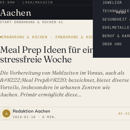
DE.NRW · LOKALMAGAZIN
AACHEN
JUWELIER
Aachen
TECHNOLOGIE
MENÜ
GESUNDHEIT 
START
/
ERNÄHRUNG & KOCHEN
/
41
EDELMETALLE
BERUF & KAR
ERNÄHRUNG & KOCHEN · ERNÄHRUNG & KOCHEN
ÜBER UNS
Meal Prep Ideen für eine
stressfreie Woche
Die Vorbereitung von Mahlzeiten im Voraus, auch als
&#8222;Meal Prep&#8220; bezeichnet, bietet diverse
Vorteile, insbesondere in urbanen Zentren wie
Aachen. Primär ermöglicht diese…
Redaktion Aachen
AC-41
2024-01-18 · 6 MIN.