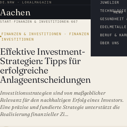
DE.NRW · LOKALMAGAZIN
AACHEN
JUWELIER
Aachen
TECHNOLOGIE
MENÜ
GESUNDHEIT 
START
/
FINANZEN & INVESTITIONEN
/
667
EDELMETALLE
FINANZEN & INVESTITIONEN · FINANZEN &
BERUF & KAR
INVESTITIONEN
ÜBER UNS
Effektive Investment-
Strategien: Tipps für
erfolgreiche
Anlageentscheidungen
Investitionsstrategien sind von maßgeblicher
Relevanz für den nachhaltigen Erfolg eines Investors.
Eine präzise und fundierte Strategie unterstützt die
Realisierung finanzieller Zi…