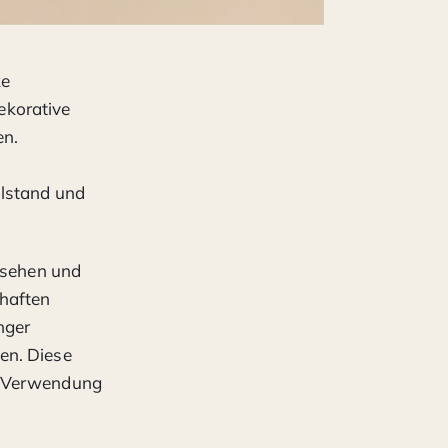
ke
ekorative
en.
hlstand und
ersehen und
chaften
nger
en. Diese
ie Verwendung