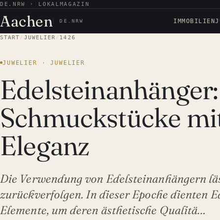
DE.NRW · LOKALMAGAZIN
Aachen
IMMOBILIEN
J
DE.NRW
START
/
JUWELIER
/
1426
JUWELIER · JUWELIER
Edelsteinanhänger:
Schmuckstücke mit 
Eleganz
Die Verwendung von Edelsteinanhängern lässt
zurückverfolgen. In dieser Epoche dienten E
Elemente, um deren ästhetische Qualitä…