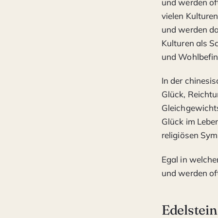
und werden oft
vielen Kulture
und werden dah
Kulturen als S
und Wohlbefin
In der chinesi
Glück, Reichtu
Gleichgewicht
Glück im Leben
religiösen Sym
Egal in welche
und werden oft
Edelstein