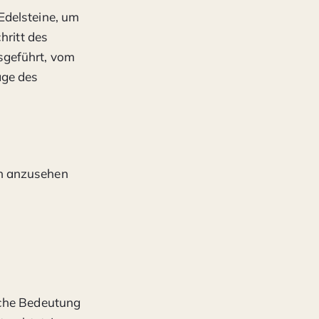
Edelsteine, um
hritt des
sgeführt, vom
age des
ön anzusehen
sche Bedeutung