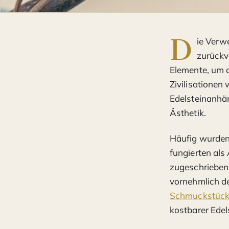
D
ie Verw
zurückve
Elemente, um d
Zivilisationen
Edelsteinanhän
Ästhetik.
Häufig wurden 
fungierten al
zugeschrieben
vornehmlich de
Schmuckstüc
kostbarer Edel