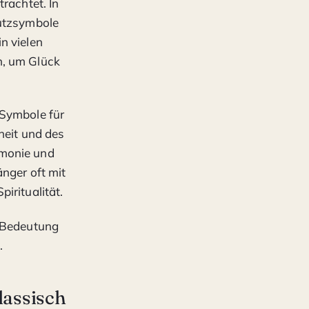
rachtet. In
hutzsymbole
n vielen
n, um Glück
 Symbole für
heit und des
rmonie und
nger oft mit
iritualität.
e Bedeutung
.
lassisch