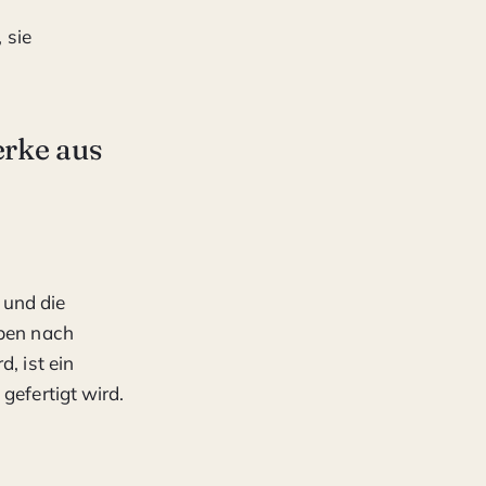
 sie
erke aus
 und die
eben nach
, ist ein
gefertigt wird.