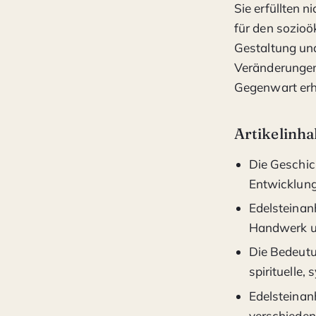
Sie erfüllten n
für den sozioö
Gestaltung und
Veränderungen,
Gegenwart erha
Artikelinha
Die Geschic
Entwicklun
Edelsteinan
Handwerk u
Die Bedeutu
spirituelle
Edelsteinan
verschieden