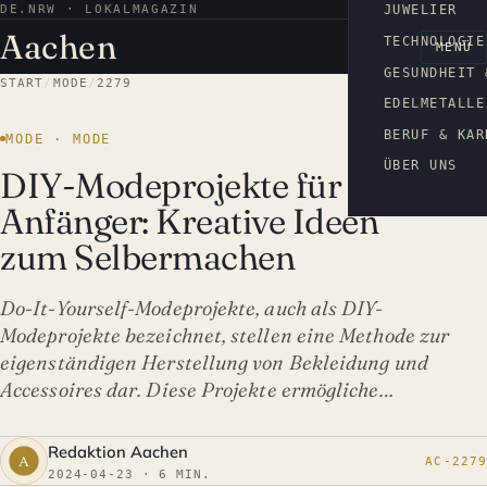
DE.NRW · LOKALMAGAZIN
AACHEN
JUWELIER
Aachen
TECHNOLOGIE
MENÜ
GESUNDHEIT 
START
/
MODE
/
2279
EDELMETALLE
BERUF & KAR
MODE · MODE
ÜBER UNS
DIY-Modeprojekte für
Anfänger: Kreative Ideen
zum Selbermachen
Do-It-Yourself-Modeprojekte, auch als DIY-
Modeprojekte bezeichnet, stellen eine Methode zur
eigenständigen Herstellung von Bekleidung und
Accessoires dar. Diese Projekte ermögliche…
Redaktion Aachen
AC-2279
2024-04-23 · 6 MIN.