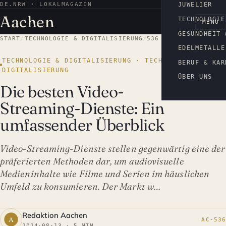
DE.NRW · LOKALMAGAZIN
AACHEN
JUWELIER
Aachen
TECHNOLOGIE
MENÜ
GESUNDHEIT 
START
/
TECHNOLOGIE & DIGITALISIERUNG
/
536
EDELMETALLE
TECHNOLOGIE & DIGITALISIERUNG · TECHNOLOGIE &
BERUF & KAR
DIGITALISIERUNG
ÜBER UNS
Die besten Video-
Streaming-Dienste: Ein
umfassender Überblick
Video-Streaming-Dienste stellen gegenwärtig eine der
präferierten Methoden dar, um audiovisuelle
Medieninhalte wie Filme und Serien im häuslichen
Umfeld zu konsumieren. Der Markt w…
Redaktion Aachen
AC-536
2024-08-13 · 5 MIN.