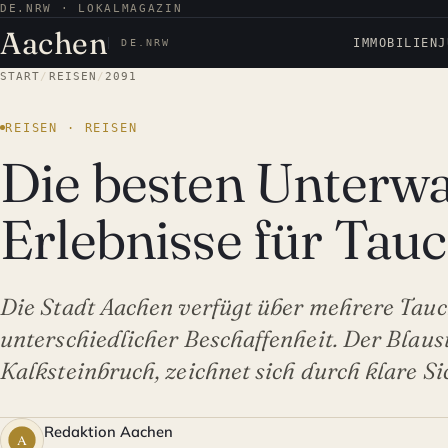
DE.NRW · LOKALMAGAZIN
Aachen
IMMOBILIEN
J
DE.NRW
START
/
REISEN
/
2091
REISEN · REISEN
Die besten Unterwa
Erlebnisse für Tau
Die Stadt Aachen verfügt über mehrere Tau
unterschiedlicher Beschaffenheit. Der Blaus
Kalksteinbruch, zeichnet sich durch klare S
Redaktion Aachen