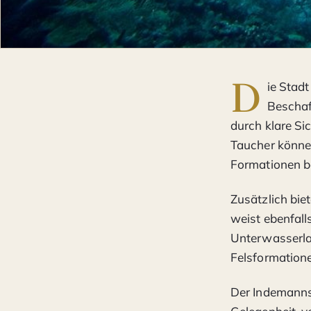
D
ie Stad
Beschaf
durch klare Si
Taucher könne
Formationen b
Zusätzlich bie
weist ebenfall
Unterwasserla
Felsformatione
Der Indemannse