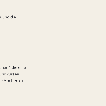
n
n und die
hen“, die eine
rundkursen
le Aachen ein