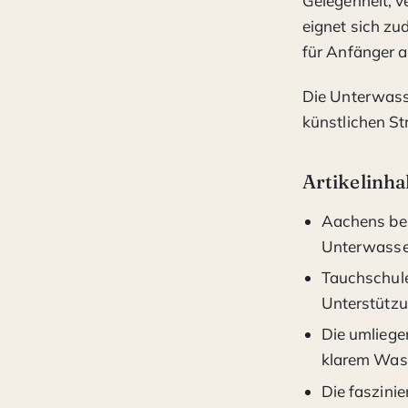
Gelegenheit, 
eignet sich z
für Anfänger a
Die Unterwasse
künstlichen St
Artikelinha
Aachens bes
Unterwasse
Tauchschule
Unterstützu
Die umliege
klarem Wass
Die faszini