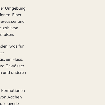
n der Umgebung
ignen. Einer
e Gewässer und
elzahl von
 stoßen.
nden, was für
rer
s, ein Fluss,
lare Gewässer
en und anderen
e Formationen
 von Aachen
 aufregende