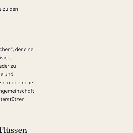
e zu den
chen“, der eine
siert
eder zu
se und
essern und neue
uchgemeinschaft
nterstützen
Flüssen