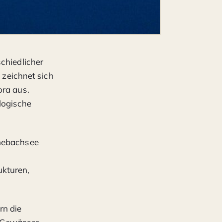
chiedlicher
 zeichnet sich
ora aus.
logische
önebachsee
ukturen,
rn die