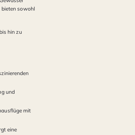
s Gewässer
 bieten sowohl
is hin zu
szinierenden
ng und
hausflüge mit
gt eine