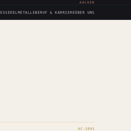
AACHEN
NESS
EDELMETALLE
BERUF & KARRIERE
ÜBER UNS
AC-2091