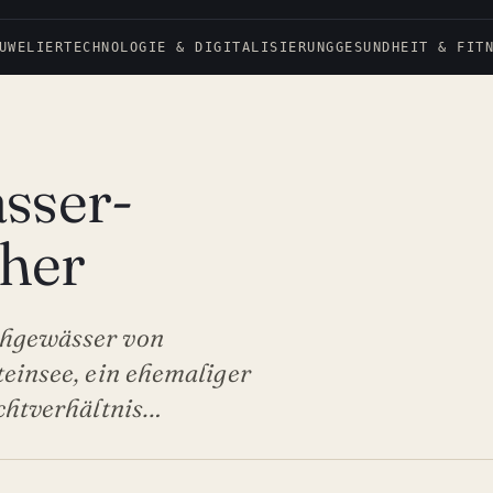
UWELIER
TECHNOLOGIE & DIGITALISIERUNG
GESUNDHEIT & FIT
sser-
cher
chgewässer von
teinsee, ein ehemaliger
ichtverhältnis…