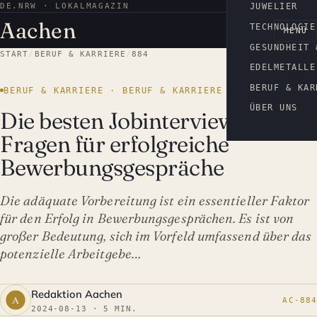
DE.NRW · LOKALMAGAZIN
AACHEN
JUWELIER
Aachen
TECHNOLOGIE
MENÜ
GESUNDHEIT 
START
/
BERUF & KARRIERE
/
884
EDELMETALLE
BERUF & KAR
BERUF & KARRIERE · BERUF & KARRIERE
ÜBER UNS
Die besten Jobinterview
Fragen für erfolgreiche
Bewerbungsgespräche
Die adäquate Vorbereitung ist ein essentieller Faktor
für den Erfolg in Bewerbungsgesprächen. Es ist von
großer Bedeutung, sich im Vorfeld umfassend über das
potenzielle Arbeitgebe…
Redaktion Aachen
AC-884
2024-08-13 · 5 MIN.