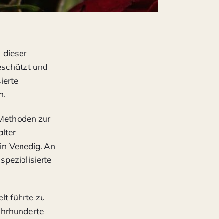
n dieser
eschätzt und
ierte
n.
 Methoden zur
alter
 in Venedig. An
spezialisierte
lt führte zu
ahrhunderte