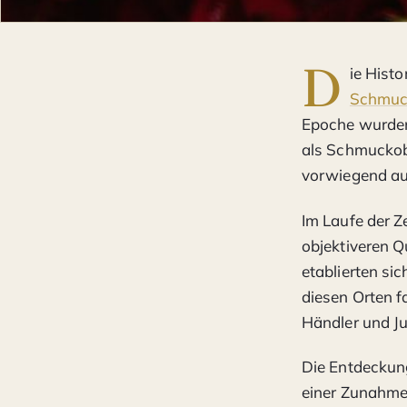
D
ie Histo
Schmuck
Epoche wurden 
als Schmuckob
vorwiegend auf
Im Laufe der Z
objektiveren Q
etablierten si
diesen Orten f
Händler und Ju
Die Entdeckun
einer Zunahme 