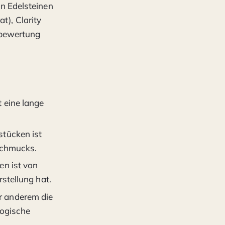
n Edelsteinen
t), Clarity
inbewertung
 eine lange
stücken ist
Schmucks.
en ist von
stellung hat.
r anderem die
logische