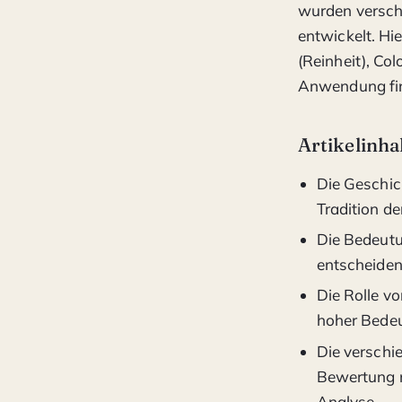
wurden versch
entwickelt. Hie
(Reinheit), Col
Anwendung fi
Artikelinha
Die Geschic
Tradition d
Die Bedeutu
entscheiden
Die Rolle v
hoher Bedeu
Die verschi
Bewertung n
Analyse.