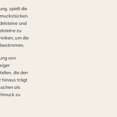
ng, spielt die
chmuckstücken.
delsteine und
elsteine zu
hniken, um die
u bestimmen.
lung von
siger
ellen, die den
 hinaus trägt
Aachen als
Schmuck zu