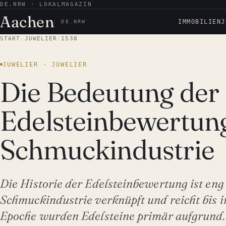
DE.NRW · LOKALMAGAZIN
Aachen
IMMOBILIEN
J
DE.NRW
START
/
JUWELIER
/
1538
JUWELIER · JUWELIER
Die Bedeutung der
Edelsteinbewertung
Schmuckindustrie
Die Historie der Edelsteinbewertung ist eng
Schmuckindustrie verknüpft und reicht bis in
Epoche wurden Edelsteine primär aufgrund