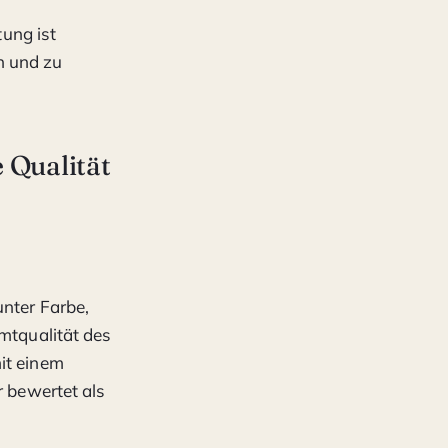
ung ist
n und zu
 Qualität
unter Farbe,
amtqualität des
it einem
r bewertet als