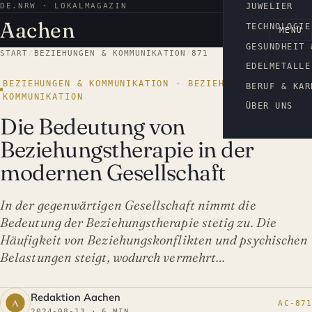
DE.NRW · LOKALMAGAZIN
AACHEN
JUWELIER
Aachen
TECHNOLOGIE
MENÜ
GESUNDHEIT 
START
/
BEZIEHUNGEN & KOMMUNIKATION
/
871
EDELMETALLE
BEZIEHUNGEN & KOMMUNIKATION · BEZIEHUNGEN &
BERUF & KAR
KOMMUNIKATION
ÜBER UNS
Die Bedeutung von
Beziehungstherapie in der
modernen Gesellschaft
In der gegenwärtigen Gesellschaft nimmt die
Bedeutung der Beziehungstherapie stetig zu. Die
Häufigkeit von Beziehungskonflikten und psychischen
Belastungen steigt, wodurch vermehrt…
Redaktion Aachen
AC-871
2024-08-13 · 6 MIN.