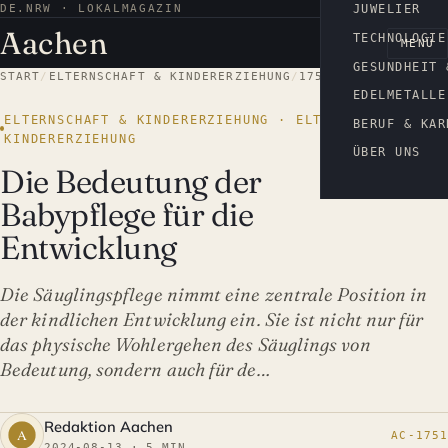
DE.NRW · LOKALMAGAZIN
AACHEN
JUWELIER
Aachen
TECHNOLOGIE
MENÜ
GESUNDHEIT 
START
/
ELTERNSCHAFT & KINDERERZIEHUNG
/
1751
EDELMETALLE
ELTERNSCHAFT & KINDERERZIEHUNG · ELTERNSCHAFT &
BERUF & KAR
KINDERERZIEHUNG
ÜBER UNS
Die Bedeutung der
Babypflege für die
Entwicklung
Die Säuglingspflege nimmt eine zentrale Position in
der kindlichen Entwicklung ein. Sie ist nicht nur für
das physische Wohlergehen des Säuglings von
Bedeutung, sondern auch für de…
Redaktion Aachen
AC-1751
2024-08-13 · 5 MIN.