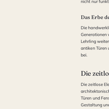
nicht nur funk
Das Erbe d
Die handwerkli
Generationen v
Lehrling weite
antiken Türen 
bei.
Die zeitl
Die zeitlose E
architektonisc
Türen und Fens
Gestaltung un