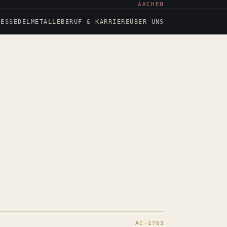
AACHEN
NESS
EDELMETALLE
BERUF & KARRIERE
ÜBER UNS
AC-1763