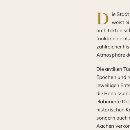
D
ie Stadt
weist ei
architektonisc
funktionale al
zahlreicher hi
Atmosphäre de
Die antiken Tü
Epochen und re
jeweiligen Ents
die Renaissanc
elaborierte De
historischen K
sondern auch a
Aachen verkör