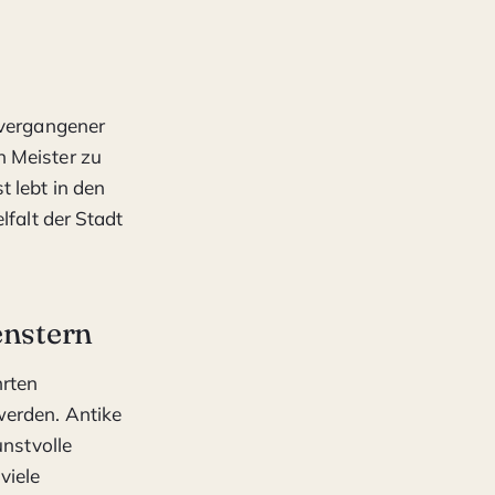
 vergangener
n Meister zu
 lebt in den
lfalt der Stadt
enstern
hrten
werden. Antike
unstvolle
viele