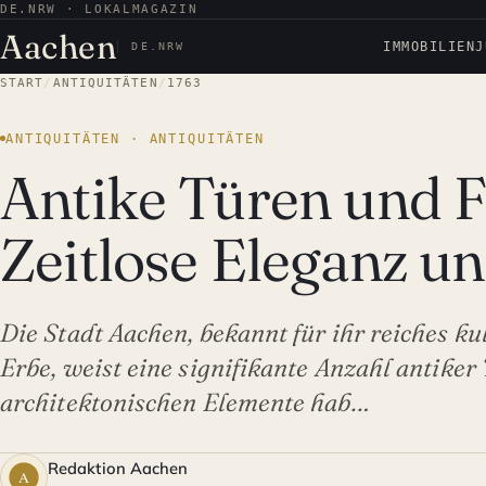
DE.NRW · LOKALMAGAZIN
Aachen
IMMOBILIEN
J
DE.NRW
START
/
ANTIQUITÄTEN
/
1763
ANTIQUITÄTEN · ANTIQUITÄTEN
Antike Türen und F
Zeitlose Eleganz 
Die Stadt Aachen, bekannt für ihr reiches ku
Erbe, weist eine signifikante Anzahl antiker
architektonischen Elemente hab…
Redaktion Aachen