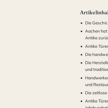
Artikelinha
Die Geschic
Aachen hat e
Antike zurüc
Antike Türen
Die handwer
Die Herstel
und traditio
Handwerker 
und Restaur
Die zeitlos
Antike Türen
Jahrhundert