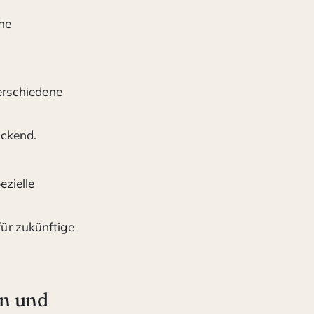
che
verschiedene
uckend.
ezielle
ür zukünftige
en und