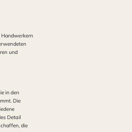
en Handwerkern
 verwendeten
üren und
e in den
ommt. Die
iedene
es Detail
schaffen, die