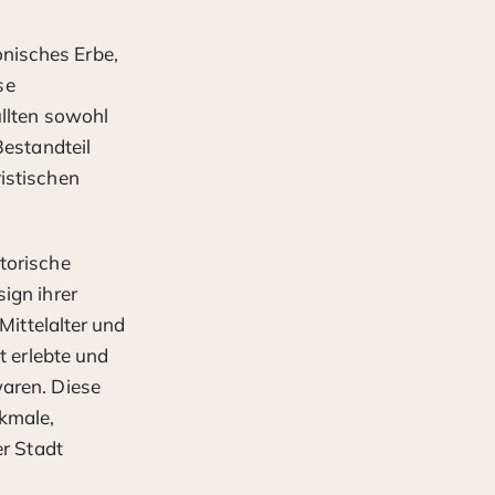
onisches Erbe,
se
üllten sowohl
Bestandteil
istischen
torische
ign ihrer
Mittelalter und
t erlebte und
waren. Diese
rkmale,
er Stadt