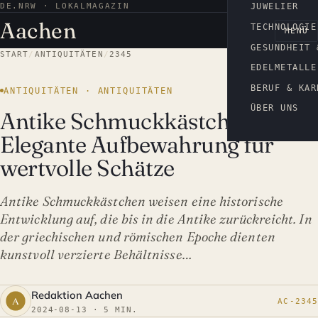
DE.NRW · LOKALMAGAZIN
AACHEN
JUWELIER
Aachen
TECHNOLOGIE
MENÜ
GESUNDHEIT 
START
/
ANTIQUITÄTEN
/
2345
EDELMETALLE
BERUF & KAR
ANTIQUITÄTEN · ANTIQUITÄTEN
ÜBER UNS
Antike Schmuckkästchen:
Elegante Aufbewahrung für
wertvolle Schätze
Antike Schmuckkästchen weisen eine historische
Entwicklung auf, die bis in die Antike zurückreicht. In
der griechischen und römischen Epoche dienten
kunstvoll verzierte Behältnisse…
Redaktion Aachen
AC-2345
2024-08-13 · 5 MIN.