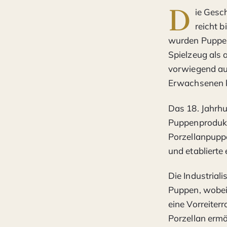
D
ie Gesc
reicht b
wurden Puppen 
Spielzeug als a
vorwiegend aus
Erwachsenen k
Das 18. Jahrhu
Puppenprodukt
Porzellanpuppe
und etablierte
Die Industrial
Puppen, wobei
eine Vorreiter
Porzellan ermö