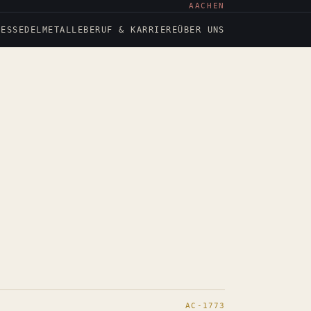
AACHEN
NESS
EDELMETALLE
BERUF & KARRIERE
ÜBER UNS
AC-1773