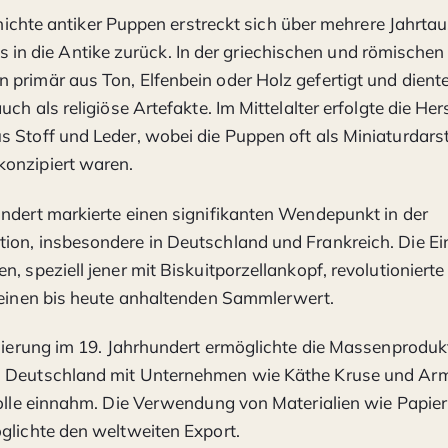
hichte antiker Puppen erstreckt sich über mehrere Jahrt
is in die Antike zurück. In der griechischen und römische
primär aus Ton, Elfenbein oder Holz gefertigt und dient
uch als religiöse Artefakte. Im Mittelalter erfolgte die Her
 Stoff und Leder, wobei die Puppen oft als Miniaturdars
onzipiert waren.
ndert markierte einen signifikanten Wendepunkt in der
ion, insbesondere in Deutschland und Frankreich. Die E
n, speziell jener mit Biskuitporzellankopf, revolutioniert
 einen bis heute anhaltenden Sammlerwert.
isierung im 19. Jahrhundert ermöglichte die Massenproduk
 Deutschland mit Unternehmen wie Käthe Kruse und Arm
rolle einnahm. Die Verwendung von Materialien wie Papi
glichte den weltweiten Export.