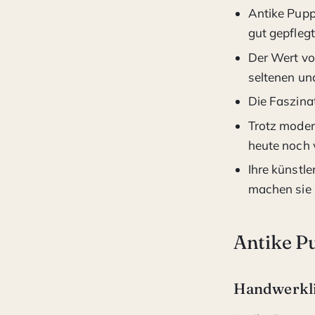
Antike Pupp
gut gepfleg
Der Wert vo
seltenen un
Die Faszinat
Trotz moder
heute noch 
Ihre künstl
machen sie 
Antike P
Handwerkli