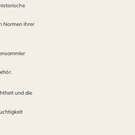
historische
en Normen ihrer
ppensammler
ehör.
htheit und die
uchtigkeit