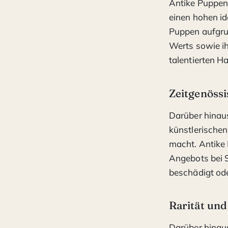
Antike Puppen 
einen hohen id
Puppen aufgrun
Werts sowie ih
talentierten H
Zeitgenöss
Darüber hinaus
künstlerischen
macht. Antike 
Angebots bei S
beschädigt ode
Rarität und
Darüber hinaus