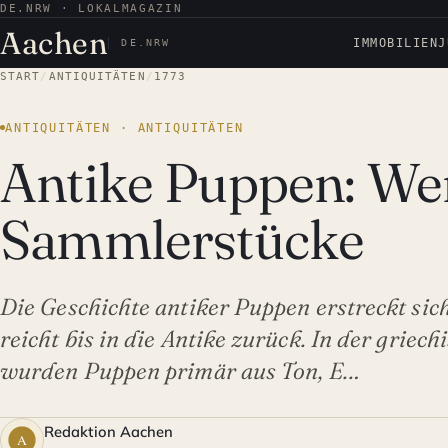
DE.NRW · LOKALMAGAZIN
Aachen
IMMOBILIEN
J
DE.NRW
START
/
ANTIQUITÄTEN
/
1773
ANTIQUITÄTEN · ANTIQUITÄTEN
Antike Puppen: Wer
Sammlerstücke
Die Geschichte antiker Puppen erstreckt si
reicht bis in die Antike zurück. In der grie
wurden Puppen primär aus Ton, E…
Redaktion Aachen