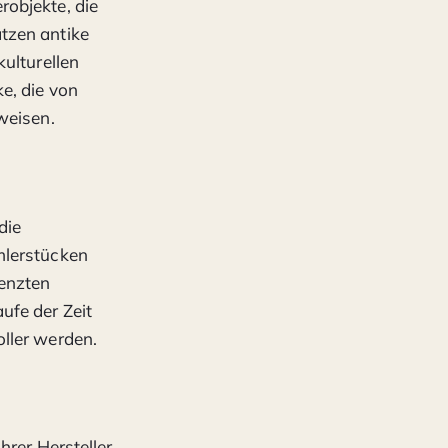
objekte, die
tzen antike
ulturellen
e, die von
weisen.
die
mlerstücken
renzten
ufe der Zeit
ller werden.
hrer Hersteller