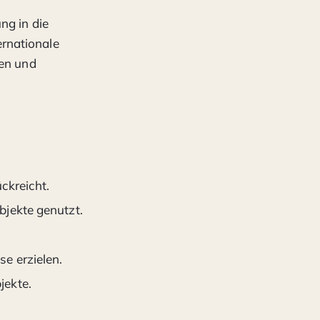
ng in die
rnationale
hen und
ckreicht.
bjekte genutzt.
e erzielen.
jekte.