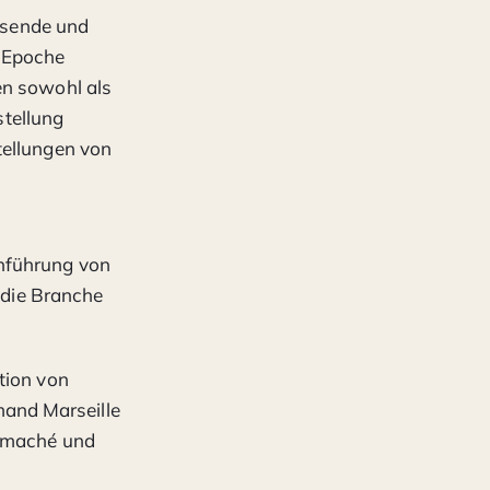
ausende und
n Epoche
en sowohl als
stellung
tellungen von
inführung von
e die Branche
tion von
and Marseille
ermaché und