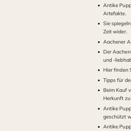
Antike Puppe
Artefakte.
Sie spiegel
Zeit wider.
Aachener An
Der Aachene
und -liebhab
Hier finden
Tipps für de
Beim Kauf vo
Herkunft zu
Antike Puppe
geschützt w
Antike Pupp